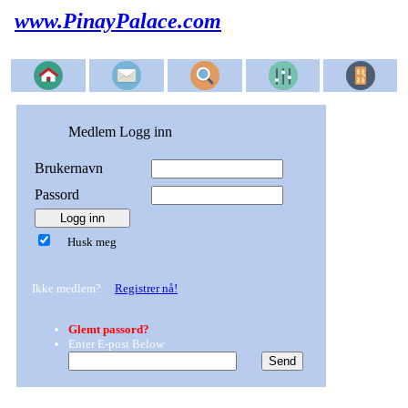
www.PinayPalace.com
Medlem Logg inn
Brukernavn
Passord
Husk meg
Ikke medlem?
Registrer nå!
Glemt passord?
Enter E-post Below