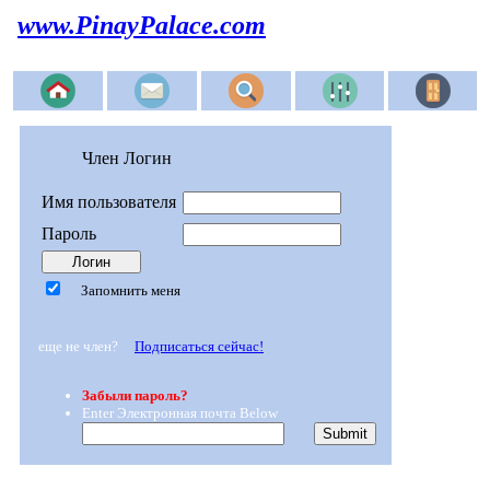
www.PinayPalace.com
Член Логин
Имя пользователя
Пароль
Запомнить меня
еще не член?
Подписаться сейчас!
Забыли пароль?
Enter Электронная почта Below