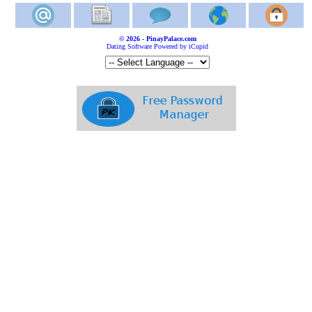
© 2026 - PinayPalace.com
Dating Software Powered by iCupid