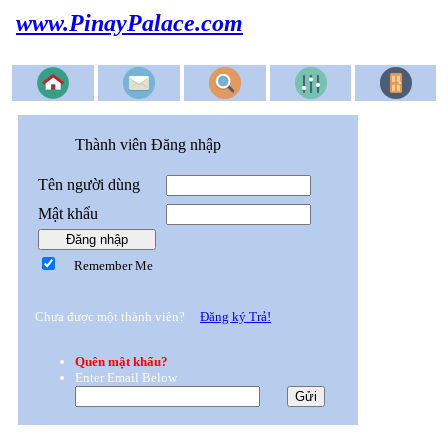
www.PinayPalace.com
Thành viên Đăng nhập
Tên người dùng
Mật khẩu
Remember Me
Chưa được một thành viên?
Đăng ký Trả!
Quên mật khẩu?
Enter Email Below